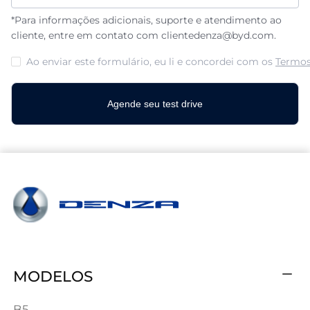
*Para informações adicionais, suporte e atendimento ao
cliente, entre em contato com clientedenza@byd.com.
Ao enviar este formulário, eu li e concordei com os
Termos
Agende seu test drive
MODELOS
B5