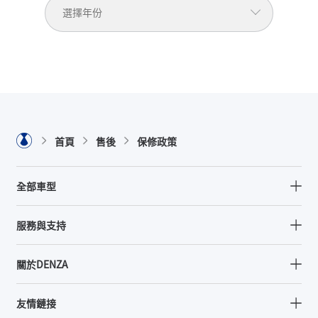
首頁
售後
保修政策
全部車型
2024 DENZA D9
服務與支持
售後服務
關於DENZA
預約試駕
關於DENZA
友情鏈接
門店查詢
隱私及數據保護