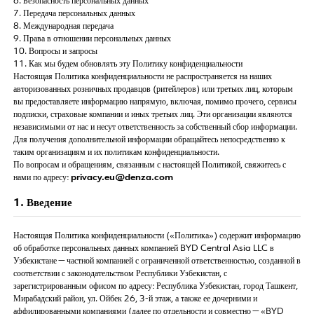
6. Безопасность персональных данных
7. Передача персональных данных
8. Международная передача
9. Права в отношении персональных данных
10. Вопросы и запросы
11. Как мы будем обновлять эту Политику конфиденциальности
Настоящая Политика конфиденциальности не распространяется на наших
авторизованных розничных продавцов (ритейлеров) или третьих лиц, которым
вы предоставляете информацию напрямую, включая, помимо прочего, сервисы
подписки, страховые компании и иных третьих лиц. Эти организации являются
независимыми от нас и несут ответственность за собственный сбор информации.
Для получения дополнительной информации обращайтесь непосредственно к
таким организациям и их политикам конфиденциальности.
По вопросам и обращениям, связанным с настоящей Политикой, свяжитесь с
нами по адресу:
privacy.eu@denza.com
1. Введение
Настоящая Политика конфиденциальности («Политика») содержит информацию
об обработке персональных данных компанией BYD Central Asia LLC в
Узбекистане — частной компанией с ограниченной ответственностью, созданной в
соответствии с законодательством Республики Узбекистан, с
зарегистрированным офисом по адресу: Республика Узбекистан, город Ташкент,
Мирабадский район, ул. Ойбек 26, 3-й этаж, а также ее дочерними и
аффилированными компаниями (далее по отдельности и совместно — «BYD