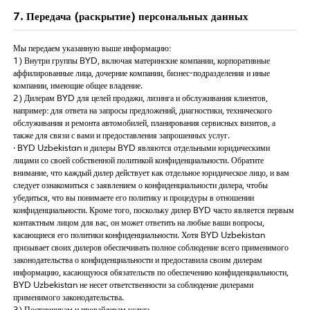
7. Передача (раскрытие) персональных данных
Мы передаем указанную выше информацию:
1) Внутри группы BYD, включая материнские компании, корпоративные
аффилированные лица, дочерние компании, бизнес-подразделения и иные
компании, имеющие общее владение.
2) Дилерам BYD для целей продажи, лизинга и обслуживания клиентов,
например: для ответа на запросы предложений, диагностики, технического
обслуживания и ремонта автомобилей, планирования сервисных визитов, а
также для связи с вами и предоставления запрошенных услуг.
·
BYD Uzbekistan и дилеры BYD являются отдельными юридическими
лицами со своей собственной политикой конфиденциальности. Обратите
внимание, что каждый дилер действует как отдельное юридическое лицо, и вам
следует ознакомиться с заявлением о конфиденциальности дилера, чтобы
убедиться, что вы понимаете его политику и процедуры в отношении
конфиденциальности. Кроме того, поскольку дилер BYD часто является первым
контактным лицом для вас, он может ответить на любые ваши вопросы,
касающиеся его политики конфиденциальности. Хотя BYD Uzbekistan
призывает своих дилеров обеспечивать полное соблюдение всего применимого
законодательства о конфиденциальности и предоставила своим дилерам
информацию, касающуюся обязательств по обеспечению конфиденциальности,
BYD Uzbekistan не несет ответственности за соблюдение дилерами
применимого законодательства.