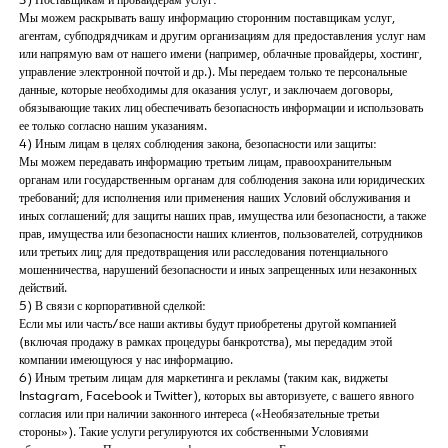
3) Поставщикам и провайдерам услуг:
Мы можем раскрывать вашу информацию сторонним поставщикам услуг,
агентам, субподрядчикам и другим организациям для предоставления услуг нам
или напрямую вам от нашего имени (например, облачные провайдеры, хостинг,
управление электронной почтой и др.). Мы передаем только те персональные
данные, которые необходимы для оказания услуг, и заключаем договоры,
обязывающие таких лиц обеспечивать безопасность информации и использовать
ее только согласно нашим указаниям.
4) Иным лицам в целях соблюдения закона, безопасности или защиты:
Мы можем передавать информацию третьим лицам, правоохранительным
органам или государственным органам для соблюдения закона или юридических
требований; для исполнения или применения наших Условий обслуживания и
иных соглашений; для защиты наших прав, имущества или безопасности, а также
прав, имущества или безопасности наших клиентов, пользователей, сотрудников
или третьих лиц; для предотвращения или расследования потенциального
мошенничества, нарушений безопасности и иных запрещенных или незаконных
действий.
5) В связи с корпоративной сделкой:
Если мы или часть/все наши активы будут приобретены другой компанией
(включая продажу в рамках процедуры банкротства), мы передадим этой
компании имеющуюся у нас информацию.
6) Иным третьим лицам для маркетинга и рекламы (таким как, виджеты
Instagram, Facebook и Twitter), которых вы авторизуете, с вашего явного
согласия или при наличии законного интереса («Необязательные третьи
стороны»). Такие услуги регулируются их собственными Условиями