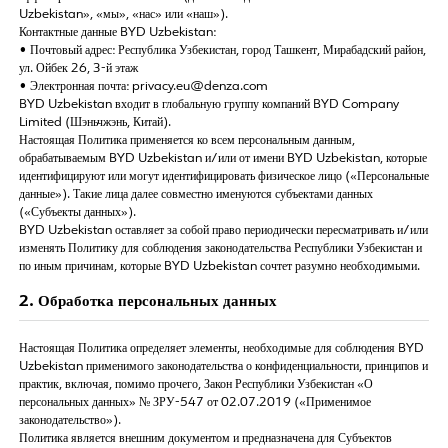
Uzbekistan», «мы», «нас» или «наш»).
Контактные данные BYD Uzbekistan:
• Почтовый адрес: Республика Узбекистан, город Ташкент, Мирабадский район,
ул. Ойбек 26, 3-й этаж
• Электронная почта: privacy.eu@denza.com
BYD Uzbekistan входит в глобальную группу компаний BYD Company
Limited (Шэньчжэнь, Китай).
Настоящая Политика применяется ко всем персональным данным,
обрабатываемым BYD Uzbekistan и/или от имени BYD Uzbekistan, которые
идентифицируют или могут идентифицировать физическое лицо («Персональные
данные»). Такие лица далее совместно именуются субъектами данных
(«Субъекты данных»).
BYD Uzbekistan оставляет за собой право периодически пересматривать и/или
изменять Политику для соблюдения законодательства Республики Узбекистан и
по иным причинам, которые BYD Uzbekistan сочтет разумно необходимыми.
2. Обработка персональных данных
Настоящая Политика определяет элементы, необходимые для соблюдения BYD
Uzbekistan применимого законодательства о конфиденциальности, принципов и
практик, включая, помимо прочего, Закон Республики Узбекистан «О
персональных данных» № ЗРУ-547 от 02.07.2019 («Применимое
законодательство»).
Политика является внешним документом и предназначена для Субъектов