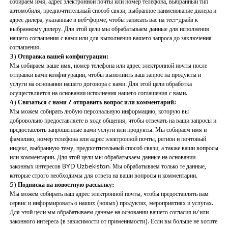
собираем имя, адрес электронной почты или номер телефона, выбранный тип
автомобиля, предпочтительный способ связи, выбранное наименование дилера и
адрес дилера, указанные в веб-форме, чтобы записать вас на тест-драйв к
выбранному дилеру. Для этой цели мы обрабатываем данные для исполнения
нашего соглашения с вами или для выполнения вашего запроса до заключения
соглашения.
3)
Отправка вашей конфигурации:
Мы собираем ваше имя, номер телефона или адрес электронной почты после
отправки вами конфигурации, чтобы выполнить ваш запрос на продукты и
услуги на основании нашего договора с вами. Для этой цели обработка
осуществляется на основании исполнения нашего соглашения с вами.
4)
Связаться с нами / отправить вопрос или комментарий:
Мы можем собирать любую персональную информацию, которую вы
добровольно предоставляете в ходе общения, чтобы отвечать на ваши запросы и
предоставлять запрошенные вами услуги или продукты. Мы собираем имя и
фамилию, номер телефона или адрес электронной почты, регион и почтовый
индекс, выбранную тему, предпочтительный способ связи, а также ваши вопросы
или комментарии. Для этой цели мы обрабатываем данные на основании
законных интересов BYD Uzbekistan. Мы обрабатываем только те данные,
которые строго необходимы для ответа на ваши вопросы и комментарии.
5)
Подписка на новостную рассылку:
Мы можем собирать ваш адрес электронной почты, чтобы предоставлять вам
сервис и информировать о наших (новых) продуктах, мероприятиях и услугах.
Для этой цели мы обрабатываем данные на основании вашего согласия и/или
законного интереса (в зависимости от применимости). Если вы больше не хотите