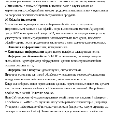
получать рекламные письма, вы можете отказаться от рассылки, нажав кнопку
«Отписаться» в письме. Обратите внимание: даже в случае отказа от
маркетинговых сообщений мы можем продолжать направлять вам уведомления
по вопросам безопасности или обслуживания продукта.
6)
Офлайн (на месте):
Мы и/или наши дилеры можем собирать и обрабатывать следующие
(персональные) данные о вас офлайн, когда вы посещаете магазин/дилерский
центр BYD или сервисный центр BYD, запрашиваете послепродажные услуги,
участвуете в наших мероприятиях, записываетесь на тест-драйв, получаете
офлайн-сервис после продажи или заключаете с нами договор купли-продажи.
—
Основная информация:
имя, номерной знак.
—
Контактная информация:
адрес, номер телефона, электронная почта.
—
Информация об автомобиле:
VIN, ID пользователя, госномер, модель
автомобиля, идентификатор оборудования, данные телеметрии автомобиля,
история ремонта и т. д.
—
Информация о покупке:
дата покупки, статус поставки.
Правовое основание для такой обработки — исполнение договора/соглашения
между вами и нами, либо ваше согласие, либо законный интерес.
Когда мы собираем ваши персональные данные, перечисленные выше, мы делаем
это с использованием файлов cookie и аналогичных технологий. Подробнее о
cookie см. в нашей Политике cookie.
Наш Сайт включает функции социальных сетей, такие как виджеты Instagram,
Facebook и Twitter. Эти функции могут собирать идентификаторы (например,
IP-адрес) и информацию об интернет-активности (например, какую страницу вы
посещаете на нашем Сайте). Такие виджеты могут устанавливать cookie или