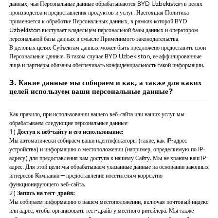
данных, чьи Персональные данные обрабатываются BYD Uzbekistan в целях
производства и предоставления продуктов и услуг. Настоящая Политика
применяется к обработке Персональных данных, в рамках которой BYD
Uzbekistan выступает владельцем персональной базы данных и оператором
персональной базы данных в смысле Применимого законодательства.
В деловых целях Субъектам данных может быть предложено предоставить свои
Персональные данные. В таком случае BYD Uzbekistan, ее аффилированные
лица и партнеры обязаны обеспечивать конфиденциальность такой информации.
3. Какие данные мы собираем и как, а также для каких
целей используем ваши персональные данные?
Как правило, при использовании нашего веб-сайта или наших услуг мы
обрабатываем следующие персональные данные:
1)
Доступ к веб-сайту и его использование:
Мы автоматически собираем ваши идентификаторы (такие, как IP-адрес
устройства) и информацию о местоположении (например, определяемую по IP-
адресу) для предоставления вам доступа к нашему Сайту. Мы не храним ваш IP-
адрес. Для этой цели мы обрабатываем указанные данные на основании законных
интересов Компании — предоставление посетителям корректно
функционирующего веб-сайта.
2)
Запись на тест-драйв:
Мы собираем информацию о вашем местоположении, включая почтовый индекс
или адрес, чтобы организовать тест-драйв у местного ритейлера. Мы также