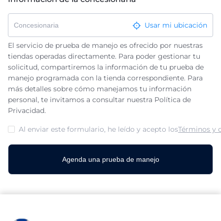
Usar mi ubicación
El servicio de prueba de manejo es ofrecido por nuestras
tiendas operadas directamente. Para poder gestionar tu
solicitud, compartiremos la información de tu prueba de
manejo programada con la tienda correspondiente. Para
más detalles sobre cómo manejamos tu información
personal, te invitamos a consultar nuestra Política de
Privacidad.
Al enviar este formulario, he leído y acepto los
Términos y 
Agenda una prueba de manejo