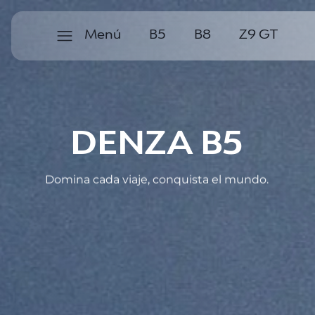
B
5
B
8
Z
9
G
T
Menú
B
5
B
8
Z
9
G
T
DENZA B5
Domina cada viaje, conquista el mundo.