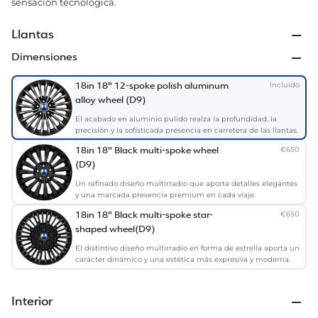
sensación tecnológica.
Llantas
Dimensiones
Incluido
18in 18" 12-spoke polish aluminum
alloy wheel (D9)
El acabado en aluminio pulido realza la profundidad, la
precisión y la sofisticada presencia en carretera de las llantas.
€
650
18in 18" Black multi-spoke wheel
(D9)
Un refinado diseño multirradio que aporta detalles elegantes
y una marcada presencia premium en cada viaje.
€
650
18in 18" Black multi-spoke star-
shaped wheel(D9)
El distintivo diseño multirradio en forma de estrella aporta un
carácter dinámico y una estética más expresiva y moderna.
Interior