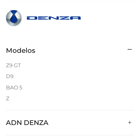
Modelos
Z9 GT
D9
BAO 5
Z
ADN DENZA