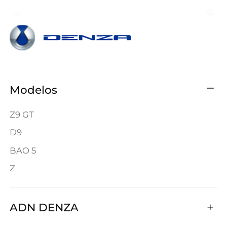
Modelos
Z9 GT
D9
BAO 5
Z
ADN DENZA