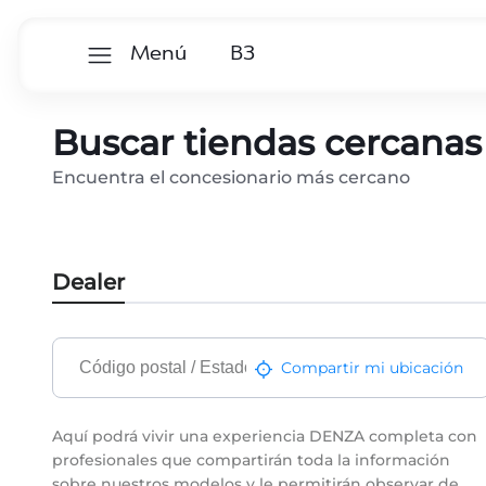
B
3
Menú
B
3
Buscar tiendas cercanas
Encuentra el concesionario más cercano
Dealer
Compartir mi ubicación
Aquí podrá vivir una experiencia DENZA completa con
profesionales que compartirán toda la información
sobre nuestros modelos y le permitirán observar de